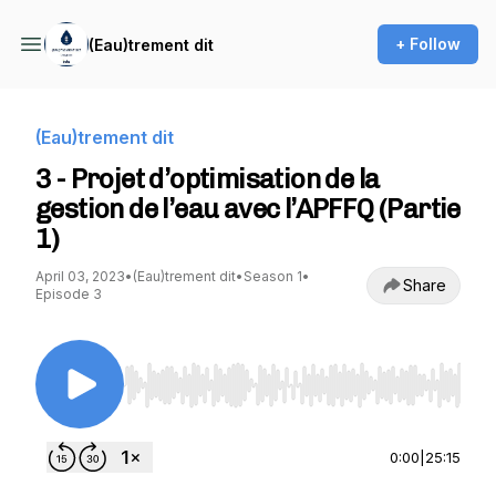
+ Follow
(Eau)trement dit
(Eau)trement dit
3 - Projet d’optimisation de la
gestion de l’eau avec l’APFFQ (Partie
1)
April 03, 2023
•
(Eau)trement dit
•
Season 1
•
Share
Episode 3
Use Left/Right to seek, Home/End to jump to st
0:00
|
25:15