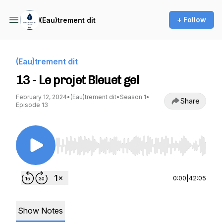
+ Follow
(Eau)trement dit
(Eau)trement dit
13 - Le projet Bleuet gel
February 12, 2024
•
(Eau)trement dit
•
Season 1
•
Share
Episode 13
Use Left/Right to seek, Home/End to jump to st
0:00
|
42:05
Show Notes