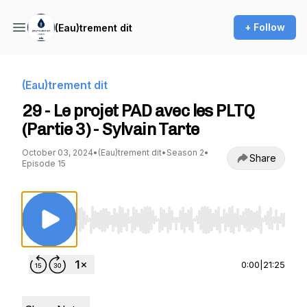
+ Follow
(Eau)trement dit
(Eau)trement dit
29 - Le projet PAD avec les PLTQ
(Partie 3) - Sylvain Tarte
October 03, 2024
•
(Eau)trement dit
•
Season 2
•
Share
Episode 15
Use Left/Right to seek, Home/End to jump to st
0:00
|
21:25