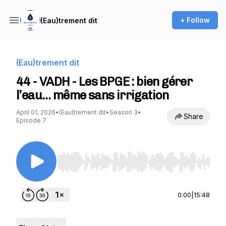
+ Follow
(Eau)trement dit
(Eau)trement dit
44 - VADH - Les BPGE : bien gérer
l’eau… même sans irrigation
April 01, 2026
•
(Eau)trement dit
•
Season 3
•
Share
Episode 7
Use Left/Right to seek, Home/End to jump to st
0:00
|
15:48